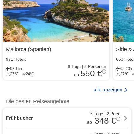
Mallorca
(
Spanien
)
Side & 
971
Hotels
650
Hote
6
Tage
|
2
Personen
02:15h
03:20h
550 €
27
°C
24
°C
27
°C
ab
alle anzeigen
Die besten Reiseangebote
5 Tage
|
2
Pers.
Frühbucher
348
€
ab